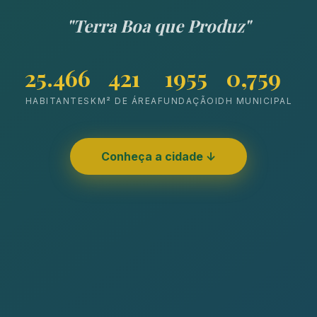
"Terra Boa que Produz"
25.466
421
1955
0,759
HABITANTES
KM² DE ÁREA
FUNDAÇÃO
IDH MUNICIPAL
Conheça a cidade ↓